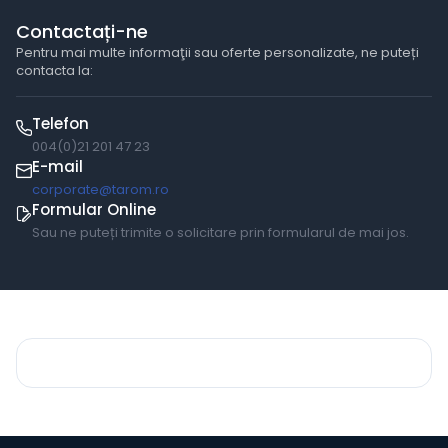
Contactați-ne
Pentru mai multe informaţii sau oferte personalizate, ne puteți
contacta la:
Telefon
004(0)21 201 47 23
E-mail
corporate@tarom.ro
Formular Online
Sau ne puteți trimite o solicitare prin formularul de mai jos.