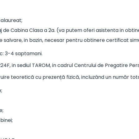
calaureat;
 de Cabina Clasa a 2a. (va putem oferi asistenta in obtin
de salvare, in bazin, necesar pentru obtinere certificat sim
ic: 3-4 saptamani.
4F, in sediul TAROM, in cadrul Centrului de Pregatire Per
ruire teoretică cu prezență fizică, incluzând un număr to
;
e;
binei;