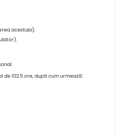
erea acestuia);
ulator).
sonal.
tal de 102.5 ore, după cum urmează: