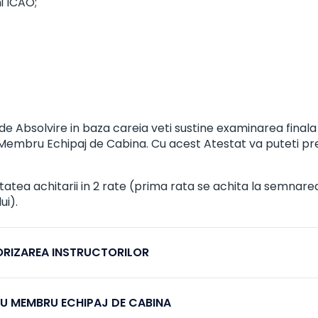
i ICAO;
de Absolvire in baza careia veti sustine examinarea finala 
 Membru Echipaj de Cabina. Cu acest Atestat va puteti pre
itatea achitarii in 2 rate (prima rata se achita la semnar
ui).
TORIZAREA INSTRUCTORILOR
RU MEMBRU ECHIPAJ DE CABINA