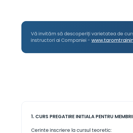
Vă invităm să descoperiți varietatea de curs
instructori ai Companiei -
www.taromtraini
1. CURS PREGATIRE INITIALA PENTRU MEMBRI
Cerinte inscriere la cursul teoretic: