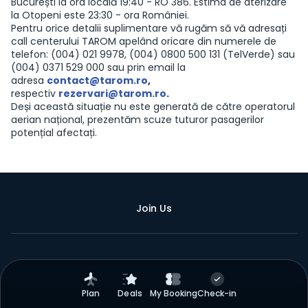
București la ora locală 19:40 - RO 386. Estima de aterizare
la Otopeni este 23:30 - ora României.
Pentru orice detalii suplimentare vă rugăm să vă adresați
call centerului TAROM apelând oricare din numerele de
telefon: (004) 021 9978, (004) 0800 500 131 (TelVerde) sau
(004) 0371 529 000 sau prin email la
adresa
contact@tarom.ro
,
respectiv
rezervari@tarom.ro
.
Deși această situație nu este generată de către operatorul
aerian național, prezentăm scuze tuturor pasagerilor
potențial afectați.
Join Us
Plan
Deals
My Booking
Check-in