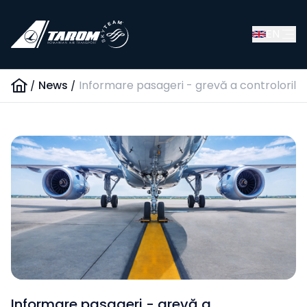
EN
/
News
/
Informare pasageri - grevă a controlorilor 
Informare pasageri - grevă a