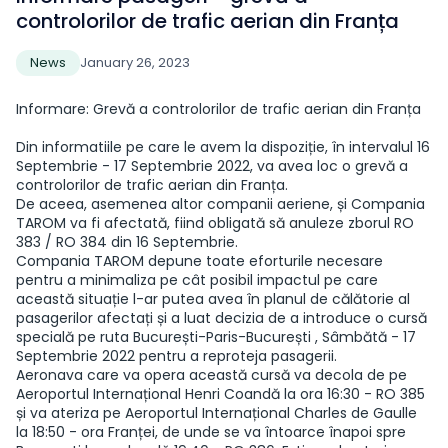
controlorilor de trafic aerian din Franța
News
January 26, 2023
Informare: Grevă a controlorilor de trafic aerian din Franța
Din informatiile pe care le avem la dispoziție, în intervalul 16
Septembrie - 17 Septembrie 2022, va avea loc o grevă a
controlorilor de trafic aerian din Franța.
De aceea, asemenea altor companii aeriene, și Compania
TAROM va fi afectată, fiind obligată să anuleze zborul RO
383 / RO 384 din 16 Septembrie.
Compania TAROM depune toate eforturile necesare
pentru a minimaliza pe cât posibil impactul pe care
această situație l-ar putea avea în planul de călătorie al
pasagerilor afectați și a luat decizia de a introduce o cursă
specială pe ruta București-Paris-București , Sâmbătă - 17
Septembrie 2022 pentru a reproteja pasagerii.
Aeronava care va opera această cursă va decola de pe
Aeroportul Internațional Henri Coandă la ora 16:30 - RO 385
și va ateriza pe Aeroportul Internațional Charles de Gaulle
la 18:50 - ora Franței, de unde se va întoarce înapoi spre