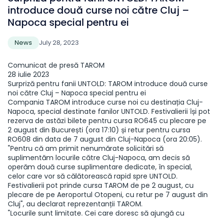
introduce două curse noi către Cluj –
Napoca special pentru ei
News
July 28, 2023
Comunicat de presă TAROM
28 iulie 2023
Surpriză pentru fanii UNTOLD: TAROM introduce două curse
noi către Cluj – Napoca special pentru ei
Compania TAROM introduce curse noi cu destinația Cluj-
Napoca, special destinate fanilor UNTOLD. Festivalierii își pot
rezerva de astăzi bilete pentru cursa RO645 cu plecare pe
2 august din București (ora 17:10) și retur pentru cursa
RO608 din data de 7 august din Cluj-Napoca (ora 20:05).
"Pentru că am primit nenumărate solicitări să
suplimentăm locurile către Cluj-Napoca, am decis să
operăm două curse suplimentare dedicate, în special,
celor care vor să călătorească rapid spre UNTOLD.
Festivalierii pot prinde cursa TAROM de pe 2 august, cu
plecare de pe Aeroportul Otopeni, cu retur pe 7 august din
Cluj", au declarat reprezentanții TAROM.
"Locurile sunt limitate. Cei care doresc să ajungă cu