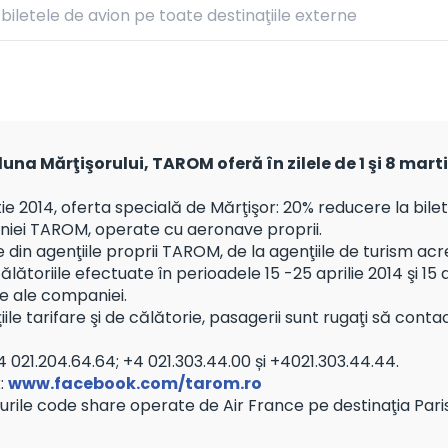
iletele de avion pe toate destinaţiile externe
una Mărţişorului, TAROM oferă în zilele de 1 şi 8 marti
e 2014, oferta specială de Mărţişor: 20% reducere la bilete
aniei TAROM, operate cu aeronave proprii.
te din agenţiile proprii TAROM, de la agenţiile de turism ac
ătoriile efectuate în perioadele 15 -25 aprilie 2014 şi 15
le ale companiei.
iile tarifare şi de călătorie, pasagerii sunt rugaţi să c
+4 021.204.64.64; +4 021.303.44.00 și +4021.303.44.44.
:
www.facebook.com/tarom.ro
rurile code share operate de Air France pe destinaţia Paris