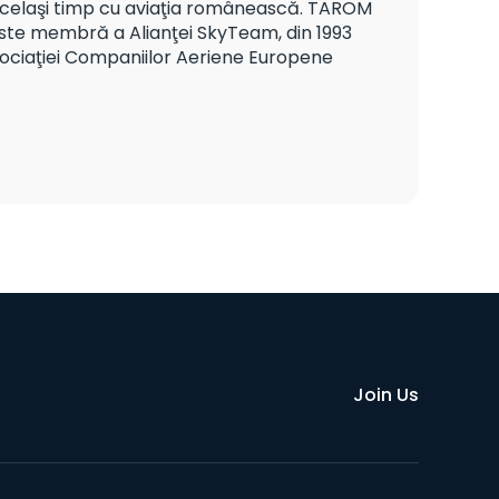
 acelaşi timp cu aviaţia românească. TAROM
0 este membră a Alianţei SkyTeam, din 1993
sociaţiei Companiilor Aeriene Europene
Join Us