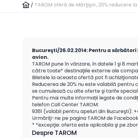
/
TAROM oferă de Mărţişor, 20% reducere la b
Bucureşti/26.02.2014: Pentru a sărbători l
avion.
TAROM pune în vânzare, în datele 1 şi 8 marti
către toate* destinaţiile externe ale comp
Biletele la aceasta ofertă pot fi achiziţiona
Reducerea de 20% nu este valabilă pentru căl
se cumulează cu alte oferte şi tarife specia
Pentru mai multe informații legate de condiţ
telefon Call Center TAROM:
9361 (valabil pentru apeluri din Bucureşti): 
Urmăriţi-ne pe pagina TAROM de Facebook
* *excepţie: oferta este aplicabila şi pe zbo
Despre TAROM