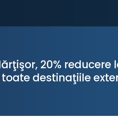
rţişor, 20% reducere la
 toate destinaţiile exte