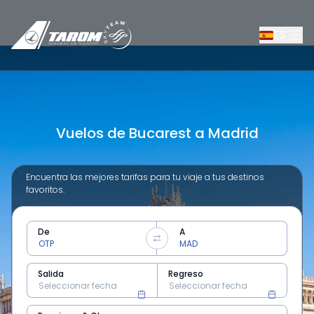
ES
Vuelos de Bucarest a Madrid
Encuentra las mejores tarifas para tu viaje a tus destinos
favoritos.
De
A
Salida
Regreso