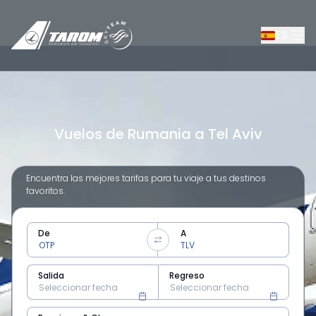
ES
Vuelos de Rumania a Tel Aviv
Encuentra las mejores tarifas para tu viaje a tus destinos
favoritos.
De
A
Salida
Regreso