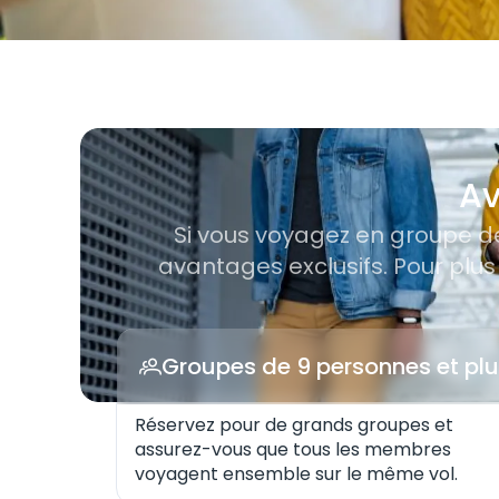
/
Rezerva
/
Offres pour les groupes
Av
Si vous voyagez en groupe de
avantages exclusifs. Pour plus
Groupes de 9 personnes et pl
Réservez pour de grands groupes et
assurez-vous que tous les membres
voyagent ensemble sur le même vol.