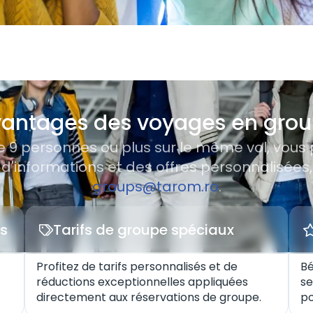
antages des voyages en gro
 9 personnes ou plus sur le même vol, vous
 d'informations et des offres personnalisée
groups@tarom.ro
.
us
Tarifs de groupe spéciaux
Profitez de tarifs personnalisés et de
Bé
réductions exceptionnelles appliquées
se
directement aux réservations de groupe.
po