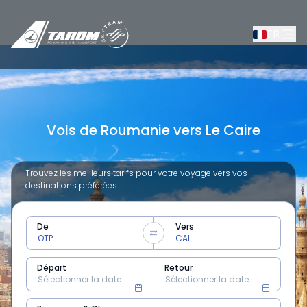
FR
Vols de Roumanie vers Le Caire
Trouvez les meilleurs tarifs pour votre voyage vers vos
destinations préférées.
De
Vers
Départ
Retour