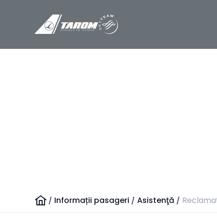
Re
/
Informații pasageri
/
Asistenţă
/
Reclamaț