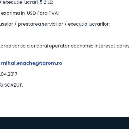
executie lucrari: 5 ZILE;
va exprima in: USD Fara TVA;
uselor / prestarea serviciilor / executia lucrarilor:
icitarea scrisa a oricarui operator economic interesat ad
:
mihai.enache@tarom.ro
.04.2017
MAI SCAZUT.