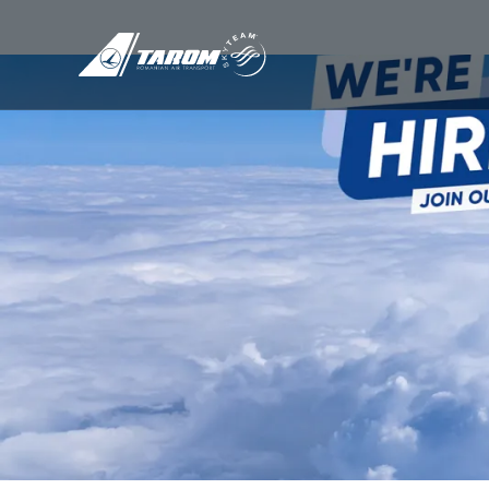
/
Chi Siamo
/
Compagnia TAROM
/
Carrier