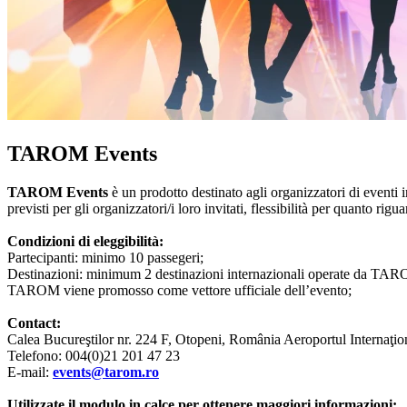
TAROM Events
TAROM Events
è un prodotto destinato agli organizzatori di eventi i
previsti per gli organizzatori/i loro invitati, flessibilità per quanto r
Condizioni di eleggibilità:
Partecipanti: minimo 10 passegeri;
Destinazioni: minimum 2 destinazioni internazionali operate da TA
TAROM viene promosso come vettore ufficiale dell’evento;
Contact:
Calea Bucureştilor nr. 224 F, Otopeni, România Aeroportul Internaţi
Telefono: 004(0)21 201 47 23
E-mail:
events@tarom.ro
Utilizzate il modulo in calce per ottenere maggiori informazioni: