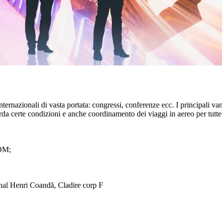
nternazionali di vasta portata: congressi, conferenze ecc. I principali van
iguarda certe condizioni e anche coordinamento dei viaggi in aereo per tutt
ROM;
onal Henri Coandă, Cladire corp F