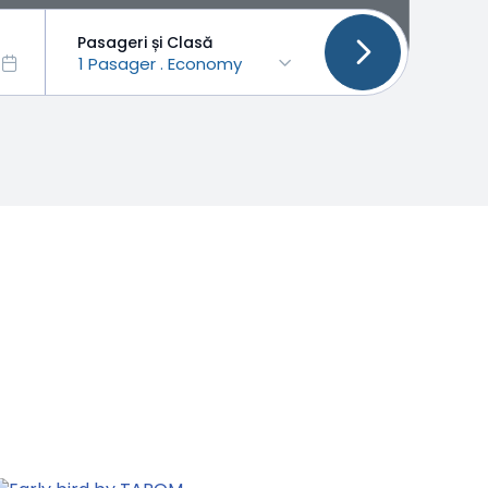
Pasageri și Clasă
1 Pasager . Economy
Early bird by TAROM
O