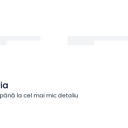
ia
până la cel mai mic detaliu
Meniuri la bord
Status zbor