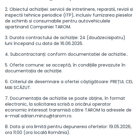
2. Obiectul achiziției: servicii de intretinere, reparatii, revizii si
inspectii tehnice periodice (ITP), inclusiv furnizarea pieselor
de schimb si consumabile pentru autovehiculele
apartinand Companiei TAROM.
3. Durata contractului de achiziție: 24 (douăzecisipatru)
luni începand cu data de 16.06.2026.
4. Subcontractanți: conform documentatiei de achizitie..
5. Oferte comune: se acceptă, în condițiile prevazute în
documentația de achiziție.
6. Criteriul de desemnare a ofertei câștigătoare: PREȚUL CEL
MAI SCĂZUT.
7. Documentația de achizitie se poate obține, în format
electronic, la solicitarea scrisă a oricărui operator
economic interesat transmisă către TAROM la adresele de
e-mail
adrian.minzu@tarom.ro
.
8. Data și ora limită pentru depunerea ofertelor: 19.05.2026,
ora 11:00 (ora locală România).