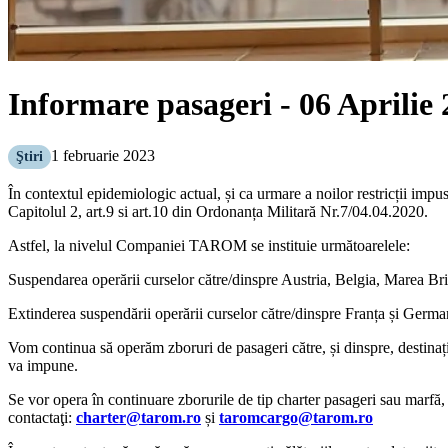
Informare pasageri - 06 Aprilie
1 februarie 2023
Ştiri
În contextul epidemiologic actual, și ca urmare a noilor restricții im
Capitolul 2, art.9 si art.10 din Ordonanța Militară Nr.7/04.04.2020.
Astfel, la nivelul Companiei TAROM se instituie următoarelele:
Suspendarea operării curselor către/dinspre Austria, Belgia, Marea Br
Extinderea suspendării operării curselor către/dinspre Franța și Germ
Vom continua să operăm zboruri de pasageri către, și dinspre, destinații 
va impune.
Se vor opera în continuare zborurile de tip charter pasageri sau marfă,
contactaţi:
charter@tarom.ro
și
taromcargo@tarom.ro