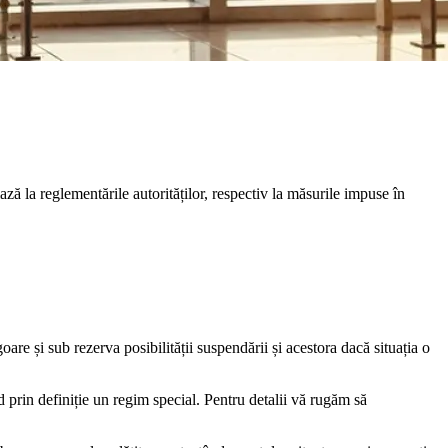
 la reglementările autorităților, respectiv la măsurile impuse în
are și sub rezerva posibilității suspendării și acestora dacă situația o
 prin definiție un regim special. Pentru detalii vă rugăm să