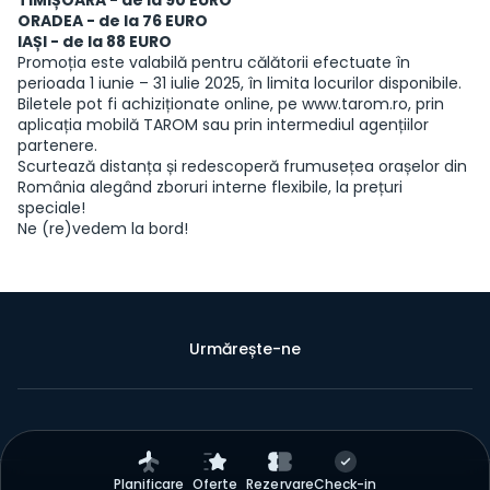
ORADEA - de la 76 EURO
IAȘI - de la 88 EURO
Promoția este valabilă pentru călătorii efectuate în
perioada 1 iunie – 31 iulie 2025, în limita locurilor disponibile.
Biletele pot fi achiziționate online, pe www.tarom.ro, prin
aplicația mobilă TAROM sau prin intermediul agențiilor
partenere.
Scurtează distanța și redescoperă frumusețea orașelor din
România alegând zboruri interne flexibile, la prețuri
speciale!
Ne (re)vedem la bord!
Urmărește-ne
Planificare
Oferte
Rezervare
Check-in