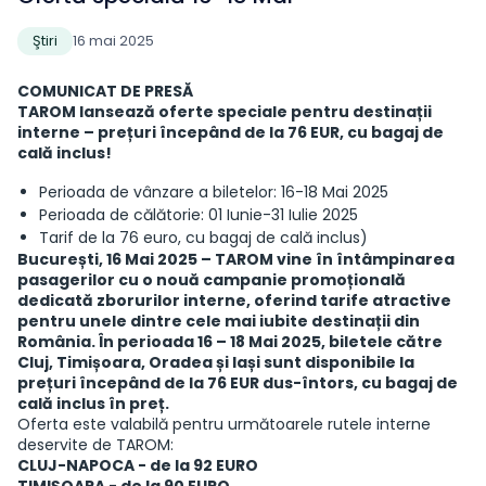
Ştiri
16 mai 2025
COMUNICAT DE PRESĂ
TAROM lansează oferte speciale pentru destinații
interne – prețuri începând de la 76 EUR, cu bagaj de
cală inclus!
Perioada de vânzare a biletelor: 16-18 Mai 2025
Perioada de călătorie: 01 Iunie-31 Iulie 2025
Tarif de la 76 euro, cu bagaj de cală inclus)
București, 16 Mai 2025 – TAROM vine în întâmpinarea
pasagerilor cu o nouă campanie promoțională
dedicată zborurilor interne, oferind tarife atractive
pentru unele dintre cele mai iubite destinații din
România. În perioada 16 – 18 Mai 2025, biletele către
Cluj, Timișoara, Oradea și Iași sunt disponibile la
prețuri începând de la 76 EUR dus-întors, cu bagaj de
cală inclus în preț.
Oferta este valabilă pentru următoarele rutele interne
deservite de TAROM:
CLUJ-NAPOCA - de la 92 EURO
TIMIȘOARA - de la 90 EURO