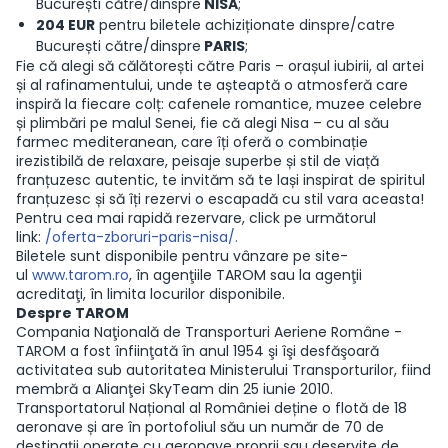
București către/dinspre
NISA
;
204 EUR
pentru biletele achiziționate dinspre/catre
București către/dinspre
PARIS
;
Fie că alegi să călătorești către Paris – orașul iubirii, al artei
și al rafinamentului, unde te așteaptă o atmosferă care
inspiră la fiecare colț: cafenele romantice, muzee celebre
și plimbări pe malul Senei, fie că alegi Nisa – cu al său
farmec mediteranean, care îți oferă o combinație
irezistibilă de relaxare, peisaje superbe și stil de viață
franțuzesc autentic, te invităm să te lași inspirat de spiritul
franțuzesc și să îți rezervi o escapadă cu stil vara aceasta!
Pentru cea mai rapidă rezervare, click pe următorul
link:
/oferta-zboruri-paris-nisa/.
Biletele sunt disponibile pentru vânzare pe site-
ul
www.tarom.ro
, în agenţiile TAROM sau la agenţii
acreditaţi, în limita locurilor disponibile.
Despre TAROM
Compania Naţională de Transporturi Aeriene Române -
TAROM a fost înfiinţată în anul 1954 şi îşi desfăşoară
activitatea sub autoritatea Ministerului Transporturilor, fiind
membră a Alianţei SkyTeam din 25 iunie 2010.
Transportatorul Național al României deține o flotă de 18
aeronave și are în portofoliul său un număr de 70 de
destinații operate cu aeronave proprii sau deservite de