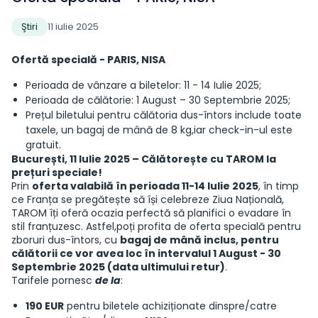
Ştiri
11 iulie 2025
Ofertă specială - PARIS, NISA
Perioada de vânzare a biletelor: 11 - 14 Iulie 2025;
Perioada de călătorie: 1 August – 30 Septembrie 2025;
Prețul biletului pentru călătoria dus-întors include toate
taxele, un bagaj de mână de 8 kg,iar check-in-ul este
gratuit.
București, 11 Iulie 2025 – Călătorește cu TAROM la
prețuri speciale!
Prin
oferta valabilă în perioada 11-14 Iulie 2025
, în timp
ce Franța se pregătește să își celebreze Ziua Națională,
TAROM îți oferă ocazia perfectă să planifici o evadare în
stil franțuzesc. Astfel,poți profita de oferta specială pentru
zboruri dus-întors, cu
bagaj de mână inclus, pentru
călătorii ce vor avea loc în intervalul 1 August - 30
Septembrie 2025 (data ultimului retur)
.
Tarifele pornesc
de la
:
190 EUR
pentru biletele achiziționate dinspre/catre