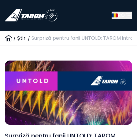
RO
/
Știri
/
Surpriză pentru fanii UNTOLD: TAROM introd
Surpriză pentru fanii UNTOLD: TAROM