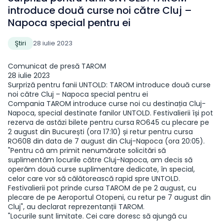
introduce două curse noi către Cluj –
Napoca special pentru ei
Ştiri
28 iulie 2023
Comunicat de presă TAROM
28 iulie 2023
Surpriză pentru fanii UNTOLD: TAROM introduce două curse
noi către Cluj – Napoca special pentru ei
Compania TAROM introduce curse noi cu destinația Cluj-
Napoca, special destinate fanilor UNTOLD. Festivalierii își pot
rezerva de astăzi bilete pentru cursa RO645 cu plecare pe
2 august din București (ora 17:10) și retur pentru cursa
RO608 din data de 7 august din Cluj-Napoca (ora 20:05).
"Pentru că am primit nenumărate solicitări să
suplimentăm locurile către Cluj-Napoca, am decis să
operăm două curse suplimentare dedicate, în special,
celor care vor să călătorească rapid spre UNTOLD.
Festivalierii pot prinde cursa TAROM de pe 2 august, cu
plecare de pe Aeroportul Otopeni, cu retur pe 7 august din
Cluj", au declarat reprezentanții TAROM.
"Locurile sunt limitate. Cei care doresc să ajungă cu