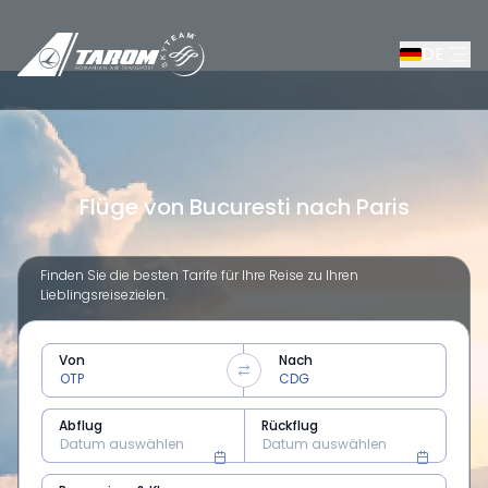
DE
Flüge von Bucuresti nach Paris
Finden Sie die besten Tarife für Ihre Reise zu Ihren
Lieblingsreisezielen.
Von
Nach
Abflug
Rückflug