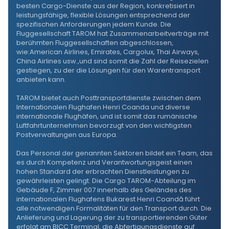
besten Cargo-Dienste aus der Region, konkretisiert in
leistungsfähige, flexible Lösungen entsprechend der
spezifischen Anforderungen jedem Kunde. Die
Fluggesellschaft TAROM hat Zusammenarbeitverträge mit
berühmten Fluggesellschaften abgeschlossen,
wie:American Airlines, Emirates, Cargolux, Thai Airways,
China Airlines usw.,und sind somit die Zahl der Reisezielen
gestiegen, zu der die Lösungen für den Warentransport
anbieten kann.
TAROM bietet auch Posttransportdienste zwischen dem
Internationalen Flughafen Henri Coanda und diverse
internationale Flughäfen, und ist somit das rumänische
Luftfahrtunternehmen bevorzugt von den wichtigsten
Postverwaltungen aus Europa.
Das Personal der genannten Sektoren bildet ein Team, das
es durch Kompetenz und Verantwortungsgeist einen
hohen Standard der erbrachten Dienstleistungen zu
gewährleisten gelingt. Die Cargo TAROM-Abteilung im
Gebäude F, Zimmer 007 innerhalb des Geländes des
internationalen Flughafens Bukarest Henri Coandă führt
alle notwendigen Formalitäten für den Transport durch. Die
Anlieferung und Lagerung der zu transportierenden Güter
erfolgt am BICC Terminal, die Abfertigungsdienste auf