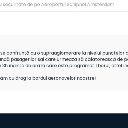
si securitate de pe Aeroportul Schiphol Amsterdam
e confruntă cu o supraaglomerare la nivelul punctelor de
ă pasagerilor săi care urmează să călătorească de pe 
3h înainte de ora la care este programat zborul, atfel în
tăm cu drag la bordul aeronavelor noastre!