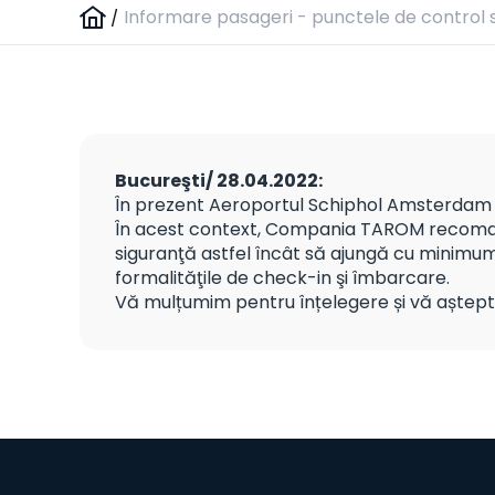
/
Informare pasageri - punctele de control 
Bucureşti/ 28.04.2022:
În prezent Aeroportul Schiphol Amsterdam s
În acest context, Compania TAROM recomand
siguranţă astfel încât să ajungă cu minimum 
formalităţile de check-in şi îmbarcare.
Vă mulțumim pentru înțelegere și vă aștep