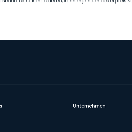
lschaft nicht kontaktieren, können je nach Ticketpreis 
s
Unternehmen