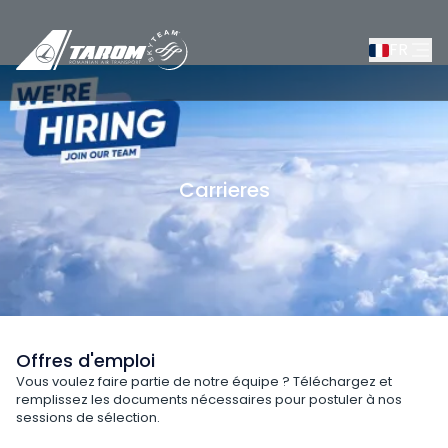
FR
Carrieres
/
À propos de nous
/
La compagnie TAROM
/
Carr
Offres d'emploi
Vous voulez faire partie de notre équipe ? Téléchargez et
remplissez les documents nécessaires pour postuler à nos
sessions de sélection.