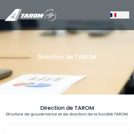
FR
Direction de TAROM
/
À propos de nous
/
La compagnie TAROM
/
Dire
Direction de TAROM
Structure de gouvernance et de direction de la Société TAROM.