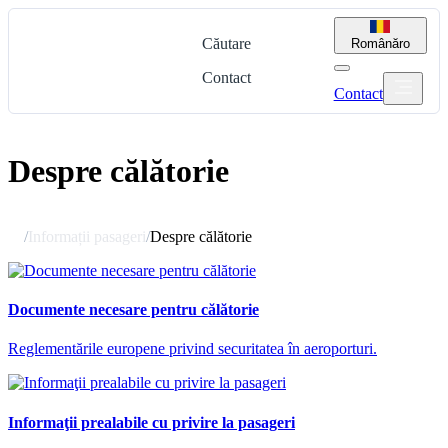
Căutare
Română
ro
Contact
Contact
Despre călătorie
/
Informații pasageri
/
Despre călătorie
Documente necesare pentru călătorie
Reglementările europene privind securitatea în aeroporturi.
Informaţii prealabile cu privire la pasageri