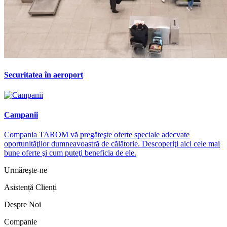
Securitatea în aeroport
Campanii
Compania TAROM vă pregăteşte oferte speciale adecvate
oportunităţilor dumneavoastră de călătorie. Descoperiţi aici cele mai
bune oferte şi cum puteţi beneficia de ele.
Urmărește-ne
Asistență Clienți
Despre Noi
Companie