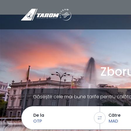
Zboru
Găsește cele mai bune tarife pentru călători
De la
Către