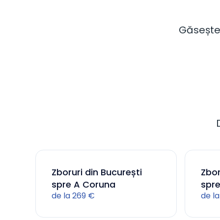
Găsește 
Zboruri din București
Zbor
spre A Coruna
spr
de la 269 €
de la