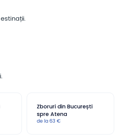
stinații.
.
i
Zboruri din București
spre Atena
de la 63 €