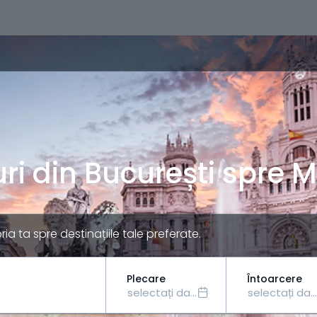
ri din București spre 
a ta spre destinațiile tale preferate.
Plecare
Întoarcere