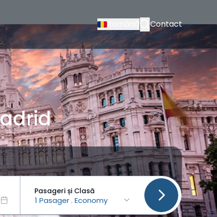
Română
Contact
Madrid
Pasageri și Clasă
1 Pasager . Economy