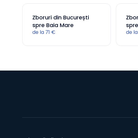
Zboruri din București
Zbor
spre Baia Mare
spre
de la 71 €
de la