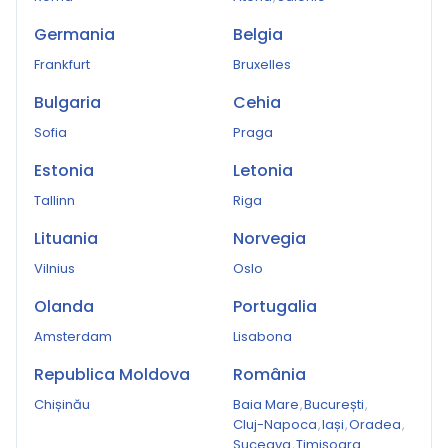
Germania
Belgia
Frankfurt
Bruxelles
Bulgaria
Cehia
Sofia
Praga
Estonia
Letonia
Tallinn
Riga
Lituania
Norvegia
Vilnius
Oslo
Olanda
Portugalia
Amsterdam
Lisabona
Republica Moldova
România
Chișinău
Baia Mare
,
București
,
Cluj-Napoca
,
Iași
,
Oradea
,
Suceava
,
Timișoara