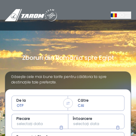
RO
Zboruri din România spre Egipt
Găsește cele mai bune tarife pentru călătoria ta spre
destinațiile tale preferate.
De la
Către
Plecare
Întoarcere