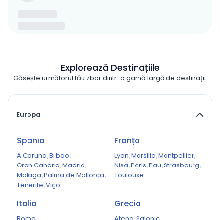
Explorează Destinațiile
Găsește următorul tău zbor dintr-o gamă largă de destinații.
Europa
Spania
Franța
A Coruna
,
Bilbao
,
Lyon
,
Marsilia
,
Montpellier
,
Gran Canaria
,
Madrid
,
Nisa
,
Paris
,
Pau
,
Strasbourg
,
Malaga
,
Palma de Mallorca
,
Toulouse
Tenerife
,
Vigo
Italia
Grecia
Roma
Atena
,
Salonic