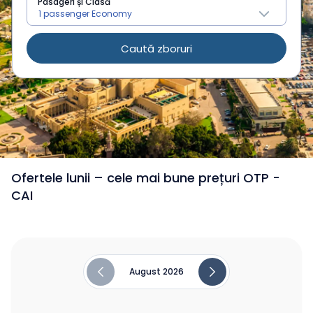
Pasageri și Clasă
Caută zboruri
/
Zboruri din România spre Egipt
Ofertele lunii – cele mai bune prețuri OTP -
CAI
August 2026