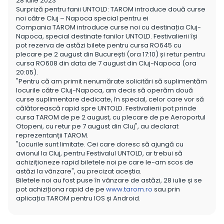
28 iulie 2023
Surpriză pentru fanii UNTOLD: TAROM introduce două curse
noi către Cluj – Napoca special pentru ei
Compania TAROM introduce curse noi cu destinația Cluj-
Napoca, special destinate fanilor UNTOLD. Festivalierii își
pot rezerva de astăzi bilete pentru cursa RO645 cu
plecare pe 2 august din București (ora 17:10) și retur pentru
cursa RO608 din data de 7 august din Cluj-Napoca (ora
20:05).
"Pentru că am primit nenumărate solicitări să suplimentăm
locurile către Cluj-Napoca, am decis să operăm două
curse suplimentare dedicate, în special, celor care vor să
călătorească rapid spre UNTOLD. Festivalierii pot prinde
cursa TAROM de pe 2 august, cu plecare de pe Aeroportul
Otopeni, cu retur pe 7 august din Cluj", au declarat
reprezentanții TAROM.
"Locurile sunt limitate. Cei care doresc să ajungă cu
avionul la Cluj, pentru Festivalul UNTOLD, ar trebui să
achiziționeze rapid biletele noi pe care le-am scos de
astăzi la vânzare", au precizat aceștia.
Biletele noi au fost puse în vânzare de astăzi, 28 iulie și se
pot achiziționa rapid de pe
www.tarom.ro
sau prin
aplicația TAROM pentru IOS și Android.