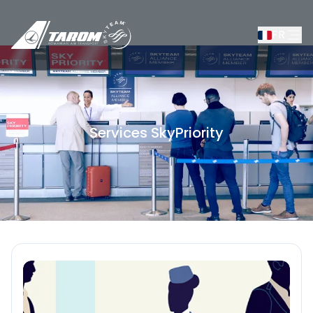
FR
Services SkyPriority
/
Informations pour les passagers
/
Services SkyPr