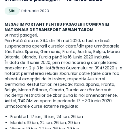
Ştiri
1 februarie 2023
MESAJ IMPORTANT PENTRU PASAGERII COMPANIEI
NATIONALE DE TRANSPORT AERIAN TAROM
Stimați pasageri,
Prin Hotărârea nr. 394 din 18 mai 2020, a fost extinsă
suspendarea operării curselor către/dinspre următoarele
tări: Italia, Spania, Germania, Franta, Austria, Belgia, Marea
Britanie, Olanda, Turcia pȃnă la 16 iunie 2020 inclusiv.
Ȋn data de 11 iunie 2020, prin modificarea şi completarea
anexelor nr. 2 și 3 la Hotărârea Guvernului nr. 394/2020 s-a
hotărât permiterea reluarii zborurilor către țările care fac
obiectul excepției de la izolare, respectiv Austria si
Germania. Restul tărilor, respectiv: Italia, Spania, Franta,
Belgia, Marea Britanie, Olanda, Turcia vor rămȃne sub
incidenţa restrictiilor de zbor pȃnă la noi amendamente.
Astfel, TAROM va opera în perioada 17 – 30 iunie 2020,
urmatoarele curse externe regulate:
Frankfurt: 17 iun, 19 iun, 24 iun, 26 iun
Munich: 19 iun, 22 iun, 26 iun, 29 iun
Vienna: 19 iun, 22 iun, 26 iun, 29 iun