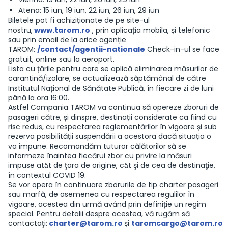
Atena: 15 iun, 19 iun, 22 iun, 26 iun, 29 iun
Biletele pot fi achiziționate de pe site-ul
nostru,
www.tarom.ro
, prin aplicația mobila, și telefonic
sau prin email de la orice agenție
TAROM:
/contact/agentii-nationale
Check-in-ul se face
gratuit, online sau la aeroport.
Lista cu țările pentru care se aplică eliminarea măsurilor de
carantină/izolare, se actualizează săptămânal de către
Institutul Național de Sănătate Publică, în fiecare zi de luni
până la ora 16:00.
Astfel Compania TAROM va continua să opereze zboruri de
pasageri către, și dinspre, destinații considerate ca fiind cu
risc redus, cu respectarea reglementărilor în vigoare și sub
rezerva posibilității suspendării a acestora dacă situația o
va impune. Recomandăm tuturor călătorilor să se
informeze înaintea fiecărui zbor cu privire la măsuri
impuse atȃt de ţara de origine, cȃt şi de cea de destinaţie,
în contextul COVID 19.
Se vor opera în continuare zborurile de tip charter pasageri
sau marfă, de asemenea cu respectarea regulilor în
vigoare, acestea din urmă având prin definiție un regim
special. Pentru detalii despre acestea, vă rugăm să
contactaţi:
charter@tarom.ro
și
taromcargo@tarom.ro