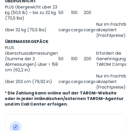
ÜBERGEWICHT
PLUS Übergewicht über 23
kg (50,5 lb) – bis zu 32 kg
50
100
200
(70,5 lbs)
Nur im Frachtbet
Über 32 kg (70,5 lbs)
cargo
cargo
cargo
akzeptiert
(Frachtpreise)
ÜBERMASSKGEPÄCK
PLUS
Überschussabmessungen
Erfordert die
(Summe der 3
50
100
200
Genehmigung d
Abmessungen) über > 158
TAROM Compan
cm (62,2 in)
Nur im Frachtbet
Über 203 cm (79,92 in)
cargo
cargo
cargo
akzeptiert
(Frachtpreise)
* Die Zahlung kann online auf der TAROM-Website
oder in jeder inländischen/externen TAROM-Agentur
und im Call Center erfolgen.