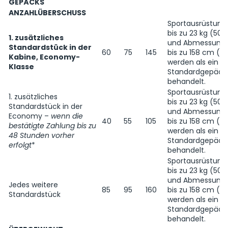
GEPÄCKS
ANZAHLÜBERSCHUSS
Sportausrüstung
bis zu 23 kg (50,5
1. zusätzliches
und Abmessung
Standardstück in der
60
75
145
bis zu 158 cm (62
Kabine, Economy-
werden als ein
Klasse
Standardgepäck
behandelt.
Sportausrüstung
1. zusätzliches
bis zu 23 kg (50,5
Standardstück in der
und Abmessung
Economy –
wenn die
40
55
105
bis zu 158 cm (62
bestätigte Zahlung
bis zu
werden als ein
48 Stunden vorher
Standardgepäck
erfolgt
*
behandelt.
Sportausrüstung
bis zu 23 kg (50,5
und Abmessung
Jedes weitere
85
95
160
bis zu 158 cm (62
Standardstück
werden als ein
Standardgepäck
behandelt.