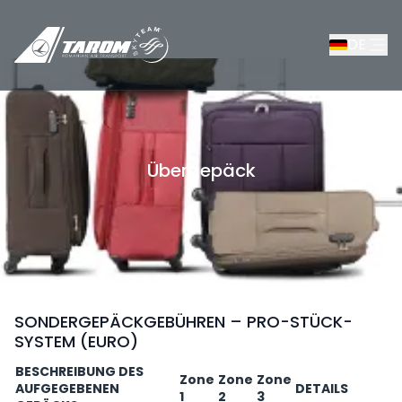
DE
Übergepäck
/
Auskunft Passagiere
/
Gepäck
/
Übergepäck
SONDERGEPÄCKGEBÜHREN – PRO-STÜCK-
SYSTEM (EURO)
BESCHREIBUNG DES
Zone
Zone
Zone
AUFGEGEBENEN
DETAILS
1
2
3