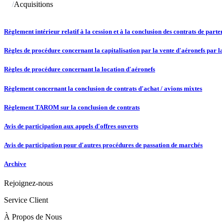
/
Acquisitions
Règlement intérieur relatif à la cession et à la conclusion des contrats de parte
Règles de procédure concernant la capitalisation par la vente d'aéronefs par
Règles de procédure concernant la location d'aéronefs
Règlement concernant la conclusion de contrats d'achat / avions mixtes
Règlement TAROM sur la conclusion de contrats
Avis de participation aux appels d'offres ouverts
Avis de participation pour d'autres procédures de passation de marchés
Archive
Rejoignez-nous
Service Client
À Propos de Nous