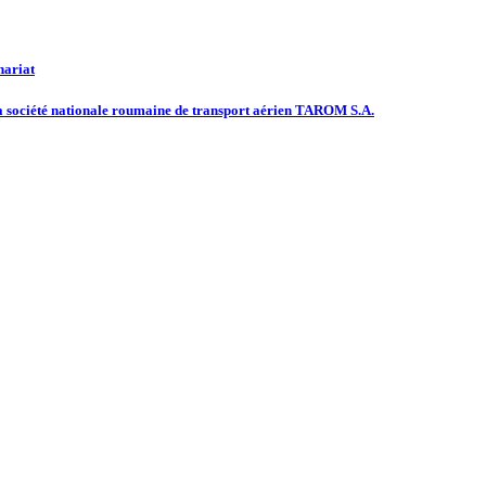
nariat
 la société nationale roumaine de transport aérien TAROM S.A.